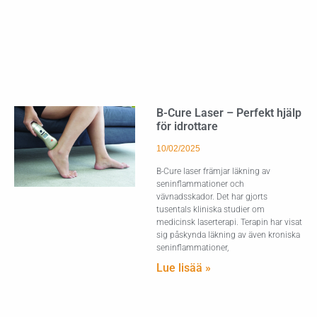
B-Cure Laser – Perfekt hjälp
för idrottare
10/02/2025
B-Cure laser främjar läkning av
seninflammationer och
vävnadsskador. Det har gjorts
tusentals kliniska studier om
medicinsk laserterapi. Terapin har visat
sig påskynda läkning av även kroniska
seninflammationer,
Lue lisää »