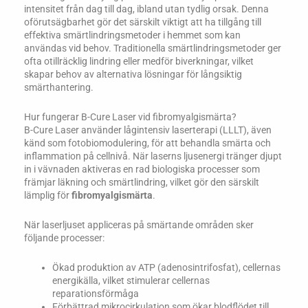
intensitet från dag till dag, ibland utan tydlig orsak. Denna
oförutsägbarhet gör det särskilt viktigt att ha tillgång till
effektiva smärtlindringsmetoder i hemmet som kan
användas vid behov. Traditionella smärtlindringsmetoder ger
ofta otillräcklig lindring eller medför biverkningar, vilket
skapar behov av alternativa lösningar för långsiktig
smärthantering.
Hur fungerar B-Cure Laser vid fibromyalgismärta?
B-Cure Laser använder lågintensiv laserterapi (LLLT), även
känd som fotobiomodulering, för att behandla smärta och
inflammation på cellnivå. När laserns ljusenergi tränger djupt
in i vävnaden aktiveras en rad biologiska processer som
främjar läkning och smärtlindring, vilket gör den särskilt
lämplig för
fibromyalgismärta
.
När laserljuset appliceras på smärtande områden sker
följande processer:
Ökad produktion av ATP (adenosintrifosfat), cellernas
energikälla, vilket stimulerar cellernas
reparationsförmåga
Förbättrad mikrocirkulation som ökar blodflödet till