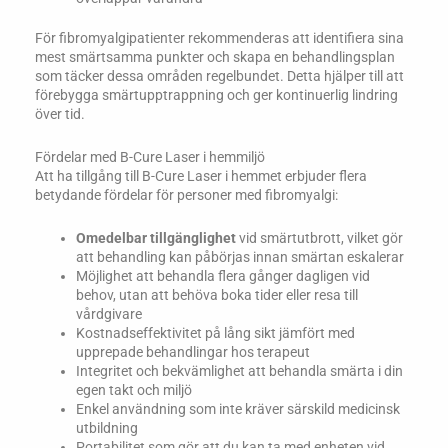
För fibromyalgipatienter rekommenderas att identifiera sina
mest smärtsamma punkter och skapa en behandlingsplan
som täcker dessa områden regelbundet. Detta hjälper till att
förebygga smärtupptrappning och ger kontinuerlig lindring
över tid.
Fördelar med B-Cure Laser i hemmiljö
Att ha tillgång till B-Cure Laser i hemmet erbjuder flera
betydande fördelar för personer med fibromyalgi:
Omedelbar tillgänglighet
vid smärtutbrott, vilket gör
att behandling kan påbörjas innan smärtan eskalerar
Möjlighet att behandla flera gånger dagligen vid
behov, utan att behöva boka tider eller resa till
vårdgivare
Kostnadseffektivitet på lång sikt jämfört med
upprepade behandlingar hos terapeut
Integritet och bekvämlighet att behandla smärta i din
egen takt och miljö
Enkel användning som inte kräver särskild medicinsk
utbildning
Portabilitet som gör att du kan ta med enheten vid