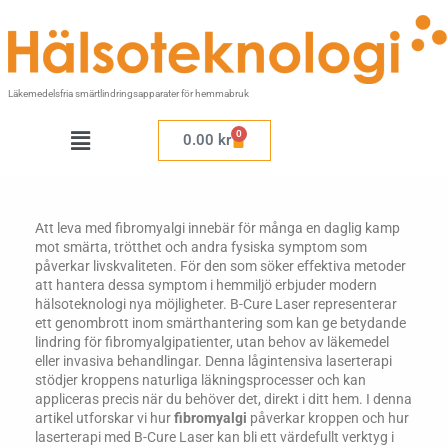
Hoppa
till
innehåll
Läkemedelsfria smärtlindringsapparater för hemmabruk
Meny
0
Varukorg
0.00
kr
Att leva med fibromyalgi innebär för många en daglig kamp
mot smärta, trötthet och andra fysiska symptom som
påverkar livskvaliteten. För den som söker effektiva metoder
att hantera dessa symptom i hemmiljö erbjuder modern
hälsoteknologi nya möjligheter. B-Cure Laser representerar
ett genombrott inom smärthantering som kan ge betydande
lindring för fibromyalgipatienter, utan behov av läkemedel
eller invasiva behandlingar. Denna lågintensiva laserterapi
stödjer kroppens naturliga läkningsprocesser och kan
appliceras precis när du behöver det, direkt i ditt hem. I denna
artikel utforskar vi hur
fibromyalgi
påverkar kroppen och hur
laserterapi med B-Cure Laser kan bli ett värdefullt verktyg i