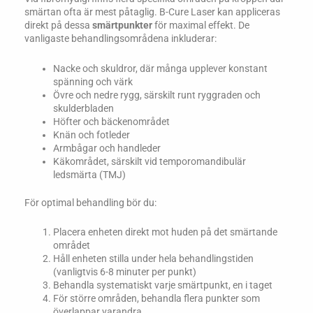
smärtan ofta är mest påtaglig. B-Cure Laser kan appliceras
direkt på dessa
smärtpunkter
för maximal effekt. De
vanligaste behandlingsområdena inkluderar:
Nacke och skuldror, där många upplever konstant
spänning och värk
Övre och nedre rygg, särskilt runt ryggraden och
skulderbladen
Höfter och bäckenområdet
Knän och fotleder
Armbågar och handleder
Käkområdet, särskilt vid temporomandibulär
ledsmärta (TMJ)
För optimal behandling bör du:
Placera enheten direkt mot huden på det smärtande
området
Håll enheten stilla under hela behandlingstiden
(vanligtvis 6-8 minuter per punkt)
Behandla systematiskt varje smärtpunkt, en i taget
För större områden, behandla flera punkter som
överlappar varandra