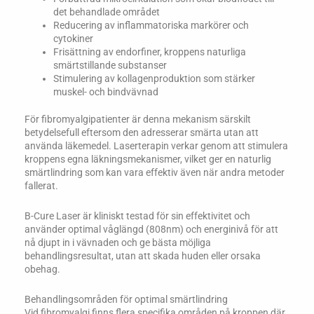
det behandlade området
Reducering av inflammatoriska markörer och
cytokiner
Frisättning av endorfiner, kroppens naturliga
smärtstillande substanser
Stimulering av kollagenproduktion som stärker
muskel- och bindvävnad
För fibromyalgipatienter är denna mekanism särskilt
betydelsefull eftersom den adresserar smärta utan att
använda läkemedel. Laserterapin verkar genom att stimulera
kroppens egna läkningsmekanismer, vilket ger en naturlig
smärtlindring som kan vara effektiv även när andra metoder
fallerat.
B-Cure Laser är kliniskt testad för sin effektivitet och
använder optimal våglängd (808nm) och energinivå för att
nå djupt in i vävnaden och ge bästa möjliga
behandlingsresultat, utan att skada huden eller orsaka
obehag.
Behandlingsområden för optimal smärtlindring
Vid fibromyalgi finns flera specifika områden på kroppen där