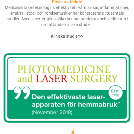
Påvisat effektiv
Medicinsk laserteknologins effektivitet i vård av sår, inflammationer,
smärta i stöd- och rörelsemuskler har konstaterats i tusentals
studier. Även laserterapins säkerhet har studerats och verifierats i
omfattande kliniska studier.
Kliniska studier>>