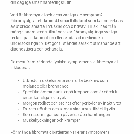
din dagliga smärthanteringsrutin.
Vad är fibromyalgi och dess vanligaste symptom?
Fibromyalgi är ett
kroniskt smärttillstånd
som kännetecknas
av utbredd smärta i muskler och bindväv. Till skillnad från
många andra smärttillstånd visar fibromyalgi inga synliga
tecken på inflammation eller skada vid medicinska
undersökningar, vilket gör tillståndet särskilt utmanande att
diagnostisera och behandla.
De mest framträdande fysiska symptomen vid fibromyalgi
inkluderar:
Utbredd muskelsmärta som ofta beskrivs som
molande eller brännande
Specifika ömma punkter på kroppen som är särskilt
smärtkänsliga vid tryck
Morgonstelhet och stelhet efter perioder av inaktivitet
Extrem trötthet och utmattning trots tillräcklig vila
Sömnstörningar som påverkar återhämtningen
Muskelryckningar och kramper
För många fibromyalgipatienter varierar symptomens