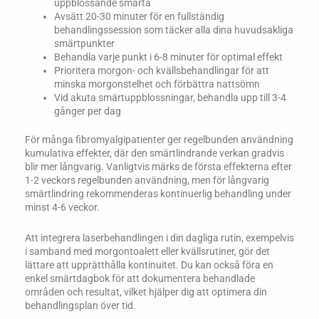
uppblossande smärta
Avsätt 20-30 minuter för en fullständig
behandlingssession som täcker alla dina huvudsakliga
smärtpunkter
Behandla varje punkt i 6-8 minuter för optimal effekt
Prioritera morgon- och kvällsbehandlingar för att
minska morgonstelhet och förbättra nattsömn
Vid akuta smärtuppblossningar, behandla upp till 3-4
gånger per dag
För många fibromyalgipatienter ger regelbunden användning
kumulativa effekter, där den smärtlindrande verkan gradvis
blir mer långvarig. Vanligtvis märks de första effekterna efter
1-2 veckors regelbunden användning, men för långvarig
smärtlindring rekommenderas kontinuerlig behandling under
minst 4-6 veckor.
Att integrera laserbehandlingen i din dagliga rutin, exempelvis
i samband med morgontoalett eller kvällsrutiner, gör det
lättare att upprätthålla kontinuitet. Du kan också föra en
enkel smärtdagbok för att dokumentera behandlade
områden och resultat, vilket hjälper dig att optimera din
behandlingsplan över tid.