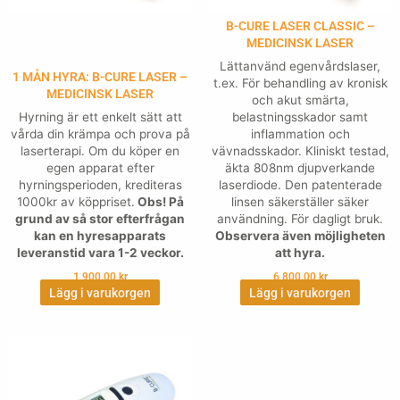
B-CURE LASER CLASSIC –
MEDICINSK LASER
Lättanvänd egenvårdslaser,
1 MÅN HYRA: B-CURE LASER –
t.ex. För behandling av kronisk
MEDICINSK LASER
och akut smärta,
Hyrning är ett enkelt sätt att
belastningsskador samt
vårda din krämpa och prova på
inflammation och
laserterapi. Om du köper en
vävnadsskador. Kliniskt testad,
egen apparat efter
äkta 808nm djupverkande
hyrningsperioden, krediteras
laserdiode. Den patenterade
1000kr av köppriset.
Obs! På
linsen säkerställer säker
grund av så stor efterfrågan
användning. För dagligt bruk.
kan en hyresapparats
Observera även möjligheten
leveranstid vara 1-2 veckor.
att hyra.
1,900.00
kr
6,800.00
kr
Lägg i varukorgen
Lägg i varukorgen