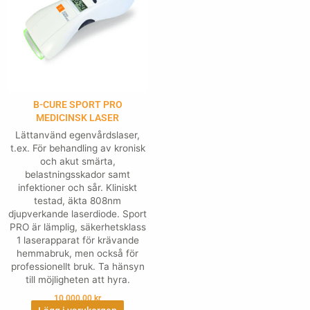
B-CURE SPORT PRO
MEDICINSK LASER
Lättanvänd egenvårdslaser,
t.ex. För behandling av kronisk
och akut smärta,
belastningsskador samt
infektioner och sår. Kliniskt
testad, äkta 808nm
djupverkande laserdiode. Sport
PRO är lämplig, säkerhetsklass
1 laserapparat för krävande
hemmabruk, men också för
professionellt bruk. Ta hänsyn
till möjligheten att hyra.
10,000.00
kr