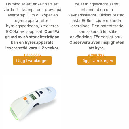
Hyrning är ett enkelt sätt att
belastningsskador samt
vårda din krämpa och prova på
inflammation och
laserterapi. Om du köper en
vävnadsskador. Kliniskt testad,
egen apparat efter
äkta 808nm djupverkande
hyrningsperioden, krediteras
laserdiode. Den patenterade
1000kr av köppriset.
Obs! På
linsen säkerställer säker
grund av så stor efterfrågan
användning. För dagligt bruk.
kan en hyresapparats
Observera även möjligheten
leveranstid vara 1-2 veckor.
att hyra.
1,900.00
kr
6,800.00
kr
Lägg i varukorgen
Lägg i varukorgen