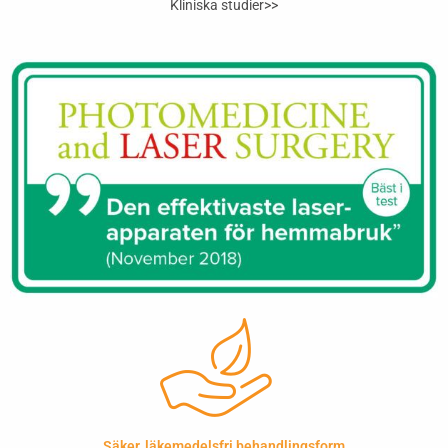
Kliniska studier>>
Säker, läkemedelsfri behandlingsform