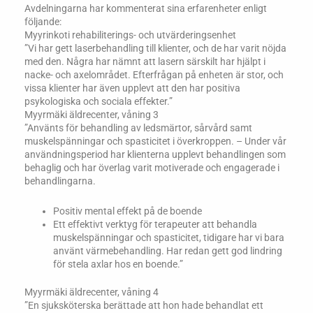
Avdelningarna har kommenterat sina erfarenheter enligt
följande:
Myyrinkoti rehabiliterings- och utvärderingsenhet
”Vi har gett laserbehandling till klienter, och de har varit nöjda
med den. Några har nämnt att lasern särskilt har hjälpt i
nacke- och axelområdet. Efterfrågan på enheten är stor, och
vissa klienter har även upplevt att den har positiva
psykologiska och sociala effekter.”
Myyrmäki äldrecenter, våning 3
”Använts för behandling av ledsmärtor, sårvård samt
muskelspänningar och spasticitet i överkroppen. – Under vår
användningsperiod har klienterna upplevt behandlingen som
behaglig och har överlag varit motiverade och engagerade i
behandlingarna.
Positiv mental effekt på de boende
Ett effektivt verktyg för terapeuter att behandla
muskelspänningar och spasticitet, tidigare har vi bara
använt värmebehandling. Har redan gett god lindring
för stela axlar hos en boende.”
Myyrmäki äldrecenter, våning 4
”En sjuksköterska berättade att hon hade behandlat ett