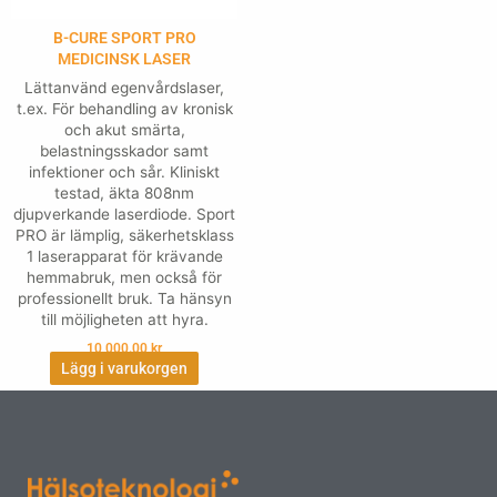
B-CURE SPORT PRO
MEDICINSK LASER
Lättanvänd egenvårdslaser,
t.ex. För behandling av kronisk
och akut smärta,
belastningsskador samt
infektioner och sår. Kliniskt
testad, äkta 808nm
djupverkande laserdiode. Sport
PRO är lämplig, säkerhetsklass
1 laserapparat för krävande
hemmabruk, men också för
professionellt bruk. Ta hänsyn
till möjligheten att hyra.
10,000.00
kr
Lägg i varukorgen