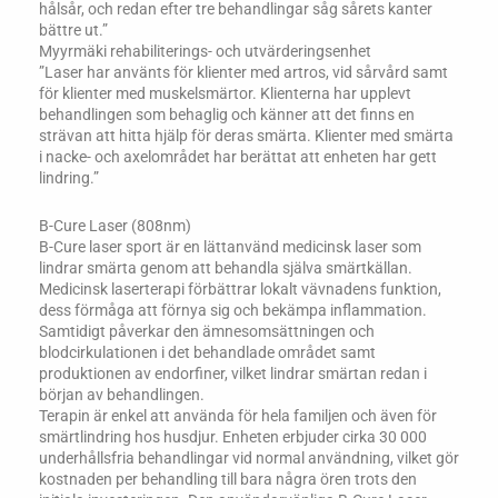
hålsår, och redan efter tre behandlingar såg sårets kanter
bättre ut.”
Myyrmäki rehabiliterings- och utvärderingsenhet
”Laser har använts för klienter med artros, vid sårvård samt
för klienter med muskelsmärtor. Klienterna har upplevt
behandlingen som behaglig och känner att det finns en
strävan att hitta hjälp för deras smärta. Klienter med smärta
i nacke- och axelområdet har berättat att enheten har gett
lindring.”
B-Cure Laser (808nm)
B-Cure laser sport är en lättanvänd medicinsk laser som
lindrar smärta genom att behandla själva smärtkällan.
Medicinsk laserterapi förbättrar lokalt vävnadens funktion,
dess förmåga att förnya sig och bekämpa inflammation.
Samtidigt påverkar den ämnesomsättningen och
blodcirkulationen i det behandlade området samt
produktionen av endorfiner, vilket lindrar smärtan redan i
början av behandlingen.
Terapin är enkel att använda för hela familjen och även för
smärtlindring hos husdjur. Enheten erbjuder cirka 30 000
underhållsfria behandlingar vid normal användning, vilket gör
kostnaden per behandling till bara några ören trots den