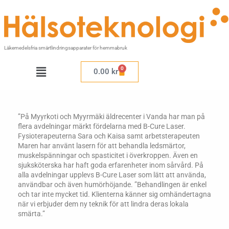
Hoppa
till
innehåll
Läkemedelsfria smärtlindringsapparater för hemmabruk
Meny
0
Varukorg
0.00
kr
”På Myyrkoti och Myyrmäki äldrecenter i Vanda har man på
flera avdelningar märkt fördelarna med B-Cure Laser.
Fysioterapeuterna Sara och Kaisa samt arbetsterapeuten
Maren har använt lasern för att behandla ledsmärtor,
muskelspänningar och spasticitet i överkroppen. Även en
sjuksköterska har haft goda erfarenheter inom sårvård. På
alla avdelningar upplevs B-Cure Laser som lätt att använda,
användbar och även humörhöjande. ”Behandlingen är enkel
och tar inte mycket tid. Klienterna känner sig omhändertagna
när vi erbjuder dem ny teknik för att lindra deras lokala
smärta.”