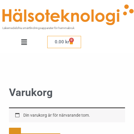
Hoppa
till
innehåll
Läkemedelsfria smärtlindringsapparater för hemmabruk
Meny
0
Varukorg
0.00
kr
Varukorg
Din varukorg är för närvarande tom.