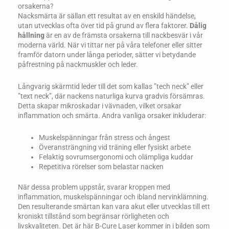
orsakerna?
Nacksmärta är sällan ett resultat av en enskild händelse,
utan utvecklas ofta över tid på grund av flera faktorer.
Dålig
hållning
är en av de främsta orsakerna till nackbesvär i vår
moderna värld. När vi tittar ner på våra telefoner eller sitter
framför datorn under långa perioder, sätter vi betydande
påfrestning på nackmuskler och leder.
Långvarig skärmtid leder till det som kallas ”tech neck” eller
”text neck”, där nackens naturliga kurva gradvis försämras.
Detta skapar mikroskadar i vävnaden, vilket orsakar
inflammation och smärta. Andra vanliga orsaker inkluderar:
Muskelspänningar från stress och ångest
Överansträngning vid träning eller fysiskt arbete
Felaktig sovrumsergo­nomi och olämpliga kuddar
Repetitiva rörelser som belastar nacken
När dessa problem uppstår, svarar kroppen med
inflammation, muskelspänningar och ibland nervinklämning.
Den resulterande smärtan kan vara akut eller utvecklas till ett
kroniskt tillstånd som begränsar rörligheten och
livskvaliteten. Det är här B-Cure Laser kommer in i bilden som