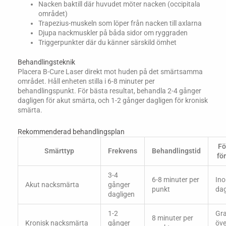
Nacken baktill där huvudet möter nacken (occipitala
området)
Trapezius-muskeln som löper från nacken till axlarna
Djupa nackmuskler på båda sidor om ryggraden
Triggerpunkter där du känner särskild ömhet
Behandlingsteknik
Placera B-Cure Laser direkt mot huden på det smärtsamma
området. Håll enheten stilla i 6-8 minuter per
behandlingspunkt. För bästa resultat, behandla 2-4 gånger
dagligen för akut smärta, och 1-2 gånger dagligen för kronisk
smärta.
Rekommenderad behandlingsplan
Fö
Smärttyp
Frekvens
Behandlingstid
fö
3-4
6-8 minuter per
Ino
Akut nacksmärta
gånger
punkt
da
dagligen
1-2
Gra
8 minuter per
Kronisk nacksmärta
gånger
öve