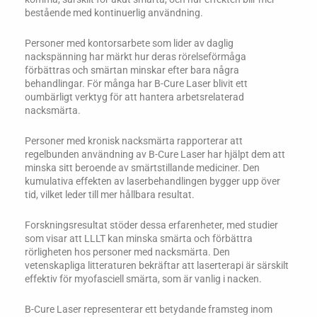
bestående med kontinuerlig användning.
Personer med kontorsarbete som lider av daglig
nackspänning har märkt hur deras rörelseförmåga
förbättras och smärtan minskar efter bara några
behandlingar. För många har B-Cure Laser blivit ett
oumbärligt verktyg för att hantera arbetsrelaterad
nacksmärta.
Personer med kronisk nacksmärta rapporterar att
regelbunden användning av B-Cure Laser har hjälpt dem att
minska sitt beroende av smärtstillande mediciner. Den
kumulativa effekten av laserbehandlingen bygger upp över
tid, vilket leder till mer hållbara resultat.
Forskningsresultat stöder dessa erfarenheter, med studier
som visar att LLLT kan minska smärta och förbättra
rörligheten hos personer med nacksmärta. Den
vetenskapliga litteraturen bekräftar att laserterapi är särskilt
effektiv för myofasciell smärta, som är vanlig i nacken.
B-Cure Laser representerar ett betydande framsteg inom