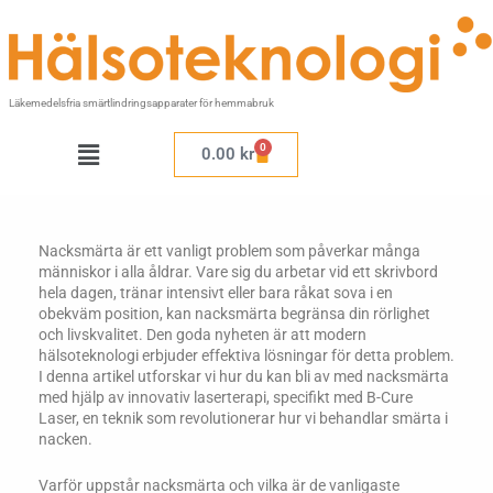
Hoppa
till
innehåll
Läkemedelsfria smärtlindringsapparater för hemmabruk
Meny
0
Varukorg
0.00
kr
Nacksmärta är ett vanligt problem som påverkar många
människor i alla åldrar. Vare sig du arbetar vid ett skrivbord
hela dagen, tränar intensivt eller bara råkat sova i en
obekväm position, kan nacksmärta begränsa din rörlighet
och livskvalitet. Den goda nyheten är att modern
hälsoteknologi erbjuder effektiva lösningar för detta problem.
I denna artikel utforskar vi hur du kan bli av med nacksmärta
med hjälp av innovativ laserterapi, specifikt med B-Cure
Laser, en teknik som revolutionerar hur vi behandlar smärta i
nacken.
Varför uppstår nacksmärta och vilka är de vanligaste