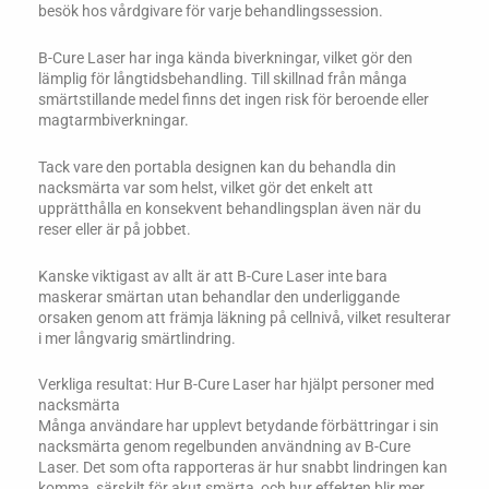
besök hos vårdgivare för varje behandlingssession.
B-Cure Laser har inga kända biverkningar, vilket gör den
lämplig för långtidsbehandling. Till skillnad från många
smärtstillande medel finns det ingen risk för beroende eller
magtarmbiverkningar.
Tack vare den portabla designen kan du behandla din
nacksmärta var som helst, vilket gör det enkelt att
upprätthålla en konsekvent behandlingsplan även när du
reser eller är på jobbet.
Kanske viktigast av allt är att B-Cure Laser inte bara
maskerar smärtan utan behandlar den underliggande
orsaken genom att främja läkning på cellnivå, vilket resulterar
i mer långvarig smärtlindring.
Verkliga resultat: Hur B-Cure Laser har hjälpt personer med
nacksmärta
Många användare har upplevt betydande förbättringar i sin
nacksmärta genom regelbunden användning av B-Cure
Laser. Det som ofta rapporteras är hur snabbt lindringen kan
komma, särskilt för akut smärta, och hur effekten blir mer