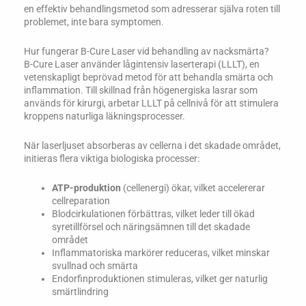
en effektiv behandlingsmetod som adresserar själva roten till
problemet, inte bara symptomen.
Hur fungerar B-Cure Laser vid behandling av nacksmärta?
B-Cure Laser använder lågintensiv laserterapi (LLLT), en
vetenskapligt beprövad metod för att behandla smärta och
inflammation. Till skillnad från högenergiska lasrar som
används för kirurgi, arbetar LLLT på cellnivå för att stimulera
kroppens naturliga läkningsprocesser.
När laserljuset absorberas av cellerna i det skadade området,
initieras flera viktiga biologiska processer:
ATP-produktion
(cellenergi) ökar, vilket accelererar
cellreparation
Blodcirkulationen förbättras, vilket leder till ökad
syretillförsel och näringsämnen till det skadade
området
Inflammatoriska markörer reduceras, vilket minskar
svullnad och smärta
Endorfinproduktionen stimuleras, vilket ger naturlig
smärtlindring