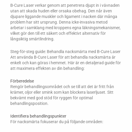
B-Cure Laser verkar genom att penetrera djupt in i vävnaden
utan att skada huden eller orsaka obehag. Den når även
djupare liggande muskler och ligament i nacken där många
problem har sitt ursprung. Denna icke-invasiva metod
arbetar i samklang med kroppens egna läkningsmekanismer,
vilket gör den till ett säkert och effektivt alternativ för
långsiktig smärtlindring.
Steg-för-steg guide: Behandla nacksmärta med B-Cure Laser
Att använda B-Cure Laser för att behandla nacksmärta är
enkelt och kan göras i hemmet. Här är en detaljerad guide för
att maximera effekten av din behandling:
Förberedelse
Rengör behandlingsområdet och se till att det är fritt från
krämer, oljor eller smink som kan blockera laserljuset. Sitt
bekvämt med god stöd för ryggen för optimal
behandlingsposition.
Identifiera behandlingspunkter
För nacksmärta fokuserar du på följande områden: