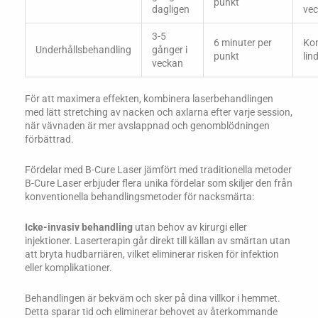
punkt
dagligen
vec
3-5
6 minuter per
Kon
Underhållsbehandling
gånger i
punkt
lin
veckan
För att maximera effekten, kombinera laserbehandlingen
med lätt stretching av nacken och axlarna efter varje session,
när vävnaden är mer avslappnad och genomblödningen
förbättrad.
Fördelar med B-Cure Laser jämfört med traditionella metoder
B-Cure Laser erbjuder flera unika fördelar som skiljer den från
konventionella behandlingsmetoder för nacksmärta:
Icke-invasiv behandling
utan behov av kirurgi eller
injektioner. Laserterapin går direkt till källan av smärtan utan
att bryta hudbarriären, vilket eliminerar risken för infektion
eller komplikationer.
Behandlingen är bekväm och sker på dina villkor i hemmet.
Detta sparar tid och eliminerar behovet av återkommande