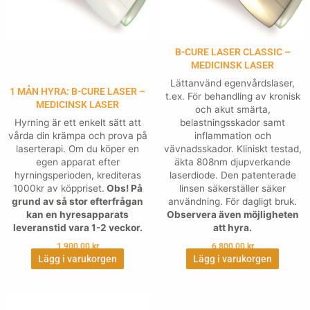
B-CURE LASER CLASSIC –
MEDICINSK LASER
Lättanvänd egenvårdslaser,
1 MÅN HYRA: B-CURE LASER –
t.ex. För behandling av kronisk
MEDICINSK LASER
och akut smärta,
Hyrning är ett enkelt sätt att
belastningsskador samt
vårda din krämpa och prova på
inflammation och
laserterapi. Om du köper en
vävnadsskador. Kliniskt testad,
egen apparat efter
äkta 808nm djupverkande
hyrningsperioden, krediteras
laserdiode. Den patenterade
1000kr av köppriset.
Obs! På
linsen säkerställer säker
grund av så stor efterfrågan
användning. För dagligt bruk.
kan en hyresapparats
Observera även möjligheten
leveranstid vara 1-2 veckor.
att hyra.
1,900.00
kr
6,800.00
kr
Lägg i varukorgen
Lägg i varukorgen