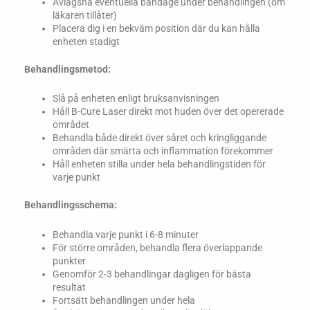
Avlägsna eventuella bandage under behandlingen (om
läkaren tillåter)
Placera dig i en bekväm position där du kan hålla
enheten stadigt
Behandlingsmetod:
Slå på enheten enligt bruksanvisningen
Håll B-Cure Laser direkt mot huden över det opererade
området
Behandla både direkt över såret och kringliggande
områden där smärta och inflammation förekommer
Håll enheten stilla under hela behandlingstiden för
varje punkt
Behandlingsschema:
Behandla varje punkt i 6-8 minuter
För större områden, behandla flera överlappande
punkter
Genomför 2-3 behandlingar dagligen för bästa
resultat
Fortsätt behandlingen under hela