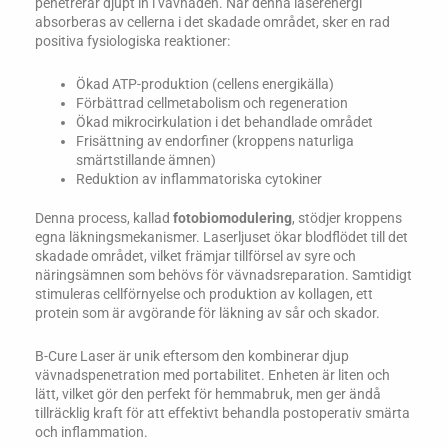
penetrerar djupt in i vävnaden. När denna laserenergi
absorberas av cellerna i det skadade området, sker en rad
positiva fysiologiska reaktioner:
Ökad ATP-produktion (cellens energikälla)
Förbättrad cellmetabolism och regeneration
Ökad mikrocirkulation i det behandlade området
Frisättning av endorfiner (kroppens naturliga
smärtstillande ämnen)
Reduktion av inflammatoriska cytokiner
Denna process, kallad
fotobiomodulering
, stödjer kroppens
egna läkningsmekanismer. Laserljuset ökar blodflödet till det
skadade området, vilket främjar tillförsel av syre och
näringsämnen som behövs för vävnadsreparation. Samtidigt
stimuleras cellförnyelse och produktion av kollagen, ett
protein som är avgörande för läkning av sår och skador.
B-Cure Laser är unik eftersom den kombinerar djup
vävnadspenetration med portabilitet. Enheten är liten och
lätt, vilket gör den perfekt för hemmabruk, men ger ändå
tillräcklig kraft för att effektivt behandla postoperativ smärta
och inflammation.