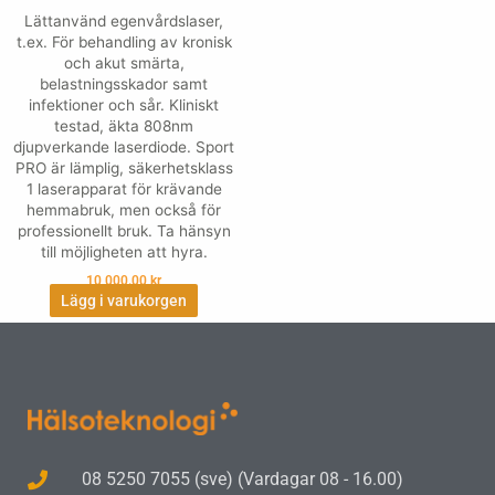
Lättanvänd egenvårdslaser,
t.ex. För behandling av kronisk
och akut smärta,
belastningsskador samt
infektioner och sår. Kliniskt
testad, äkta 808nm
djupverkande laserdiode. Sport
PRO är lämplig, säkerhetsklass
1 laserapparat för krävande
hemmabruk, men också för
professionellt bruk. Ta hänsyn
till möjligheten att hyra.
10,000.00
kr
Lägg i varukorgen
08 5250 7055 (sve) (Vardagar 08 - 16.00)