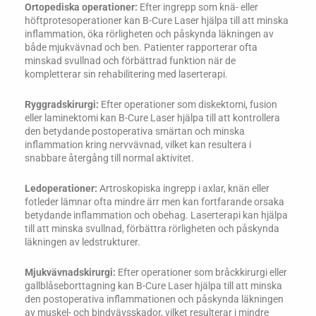
Ortopediska operationer:
Efter ingrepp som knä- eller
höftprotesoperationer kan B-Cure Laser hjälpa till att minska
inflammation, öka rörligheten och påskynda läkningen av
både mjukvävnad och ben. Patienter rapporterar ofta
minskad svullnad och förbättrad funktion när de
kompletterar sin rehabilitering med laserterapi.
Ryggradskirurgi:
Efter operationer som diskektomi, fusion
eller laminektomi kan B-Cure Laser hjälpa till att kontrollera
den betydande postoperativa smärtan och minska
inflammation kring nervvävnad, vilket kan resultera i
snabbare återgång till normal aktivitet.
Ledoperationer:
Artroskopiska ingrepp i axlar, knän eller
fotleder lämnar ofta mindre ärr men kan fortfarande orsaka
betydande inflammation och obehag. Laserterapi kan hjälpa
till att minska svullnad, förbättra rörligheten och påskynda
läkningen av ledstrukturer.
Mjukvävnadskirurgi:
Efter operationer som bråckkirurgi eller
gallblåseborttagning kan B-Cure Laser hjälpa till att minska
den postoperativa inflammationen och påskynda läkningen
av muskel- och bindvävsskador, vilket resulterar i mindre