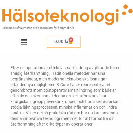
Hoppa
till
innehåll
Läkemedelsfria smärtlindringsapparater för hemmabruk
Meny
0
Varukorg
0.00
kr
Efter en operation är effektiv smärtlindring avgörande för en
smidig återhämtning. Traditionella metoder har sina
begränsningar, men moderna teknologiska lösningar
erbjuder nya möjligheter. B-Cure Laser representerar ett
genombrott inom postoperativ smärtlindring som både är
effektiv och skonsam. I denna artikel utforskar vi hur
kirurgiska ingrepp påverkar kroppen och hur laserterapi kan
stödja läkningsprocessen, minska inflammation och lindra
smärta. Vi ger också praktiska råd om hur du kan använda
denna innovativa teknologi i hemmet för att förbättra din
återhämtning efter olika typer av operationer.