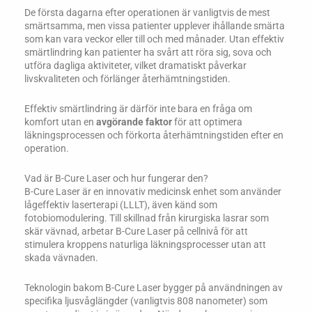
De första dagarna efter operationen är vanligtvis de mest
smärtsamma, men vissa patienter upplever ihållande smärta
som kan vara veckor eller till och med månader. Utan effektiv
smärtlindring kan patienter ha svårt att röra sig, sova och
utföra dagliga aktiviteter, vilket dramatiskt påverkar
livskvaliteten och förlänger återhämtningstiden.
Effektiv smärtlindring är därför inte bara en fråga om
komfort utan en
avgörande faktor
för att optimera
läkningsprocessen och förkorta återhämtningstiden efter en
operation.
Vad är B-Cure Laser och hur fungerar den?
B-Cure Laser är en innovativ medicinsk enhet som använder
lågeffektiv laserterapi (LLLT), även känd som
fotobiomodulering. Till skillnad från kirurgiska lasrar som
skär vävnad, arbetar B-Cure Laser på cellnivå för att
stimulera kroppens naturliga läkningsprocesser utan att
skada vävnaden.
Teknologin bakom B-Cure Laser bygger på användningen av
specifika ljusvåglängder (vanligtvis 808 nanometer) som