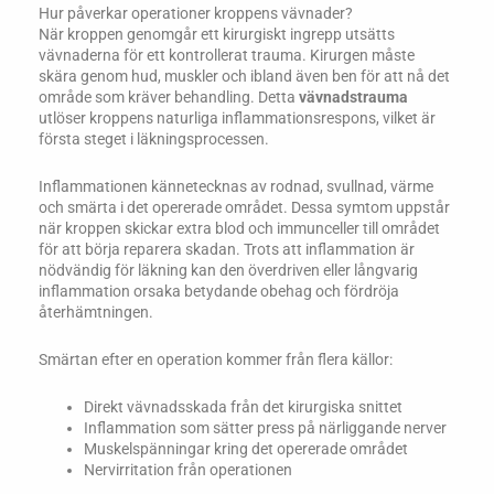
Hur påverkar operationer kroppens vävnader?
När kroppen genomgår ett kirurgiskt ingrepp utsätts
vävnaderna för ett kontrollerat trauma. Kirurgen måste
skära genom hud, muskler och ibland även ben för att nå det
område som kräver behandling. Detta
vävnadstrauma
utlöser kroppens naturliga inflammationsrespons, vilket är
första steget i läkningsprocessen.
Inflammationen kännetecknas av rodnad, svullnad, värme
och smärta i det opererade området. Dessa symtom uppstår
när kroppen skickar extra blod och immunceller till området
för att börja reparera skadan. Trots att inflammation är
nödvändig för läkning kan den överdriven eller långvarig
inflammation orsaka betydande obehag och fördröja
återhämtningen.
Smärtan efter en operation kommer från flera källor:
Direkt vävnadsskada från det kirurgiska snittet
Inflammation som sätter press på närliggande nerver
Muskelspänningar kring det opererade området
Nervirritation från operationen