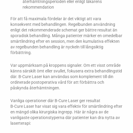
återhämtningsperioden eller enligt läkarens
rekommendation
För att få maximala fördelar är det viktigt att vara
konsekvent med behandlingen. Regelbunden användning
enligt det rekommenderade schemat ger bättre resultat än
sporadisk behandling. Många patienter märker en omedelbar
smärtlindring efter en session, men den kumulativa effekten
av regelbunden behandling är nyckeln till långsiktig
förbättring.
Var uppmärksam på kroppens signaler. Om ett visst område
känns särskilt ömt eller svullet, fokusera extra behandlingstid
där. B-Cure Laser kan användas som komplement till din
ordinerade postoperativa vård för att förbättra och
påskynda återhämtningen.
Vanliga operationer där B-Cure Laser ger resultat
B-Cure Laser har visat sig vara effektiv för smärtlindring efter
en mängd olika kirurgiska ingrepp. Här är några av de
vanligaste operationstyperna där patienter kan dra nytta av
laserterapi: