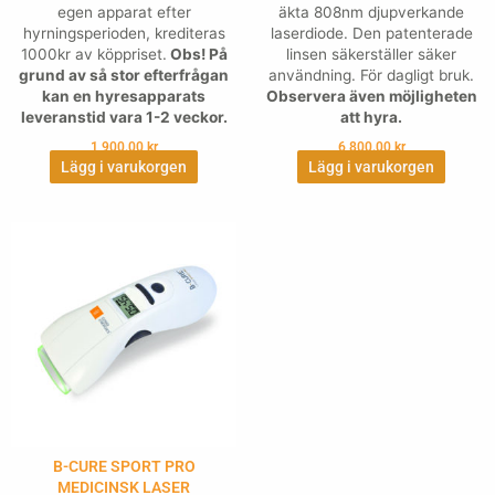
egen apparat efter
äkta 808nm djupverkande
hyrningsperioden, krediteras
laserdiode. Den patenterade
1000kr av köppriset.
Obs! På
linsen säkerställer säker
grund av så stor efterfrågan
användning. För dagligt bruk.
kan en hyresapparats
Observera även möjligheten
leveranstid vara 1-2 veckor.
att hyra.
1,900.00
kr
6,800.00
kr
Lägg i varukorgen
Lägg i varukorgen
B-CURE SPORT PRO
MEDICINSK LASER