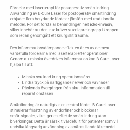
Fördelar med laserterapi för postoperativ smärtlindring
Användning av B-Cure Laser för postoperativ smärtlindring
erbjuder flera betydande fördelar jämfört med traditionella
metoder. För det första är behandlingen helt
icke-invasiv
,
vilket innebär att den inte kräver ytterligare ingrepp i kroppen
som redan genomgått ett kirurgiskt trauma.
Den inflammationsdämpande effekten är en av de mest
värdefulla fördelarna med laserterapi efter operationer.
Genom att minska överdriven inflammation kan B-Cure Laser
hjälpa till att:
Minska svullnad kring operationssåret
Lindra tryck på närliggande nerver och vävnader
Påskynda övergången från akut inflammation till
reparationsfasen
Smärtlindring är naturligtvis en central fördel. B-Cure Laser
stimulerar frisättning av endorfiner och blockerar
smärtsignaler, vilket ger en effektiv smärtlindring utan
biverkningar. Detta är särskilt värdefullt för patienter som vill
undvika långvarig användning av smärtstillande läkemedel.