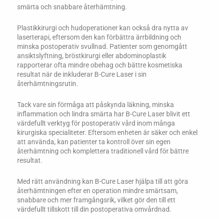
smärta och snabbare återhämtning.
Plastikkirurgi och hudoperationer kan också dra nytta av
laserterapi, eftersom den kan förbättra ärrbildning och
minska postoperativ svullnad. Patienter som genomgått
ansiktslyftning, bröstkirurgi eller abdominoplastik
rapporterar ofta mindre obehag och bättre kosmetiska
resultat när de inkluderar B-Cure Laser i sin
återhämtningsrutin.
Tack vare sin förmåga att påskynda läkning, minska
inflammation och lindra smärta har B-Cure Laser blivit ett
värdefullt verktyg för postoperativ vård inom många
kirurgiska specialiteter. Eftersom enheten är säker och enkel
att använda, kan patienter ta kontroll över sin egen
återhämtning och komplettera traditionell vård för bättre
resultat.
Med rätt användning kan B-Cure Laser hjälpa till att göra
återhämtningen efter en operation mindre smärtsam,
snabbare och mer framgångsrik, vilket gör den till ett
värdefullt tillskott till din postoperativa omvårdnad.