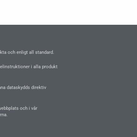
ta och enligt all standard.
linstruktioner i alla produkt
nna dataskydds direktiv
webbplats och i vår
rna.