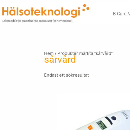
Hoppa
till
B-Cure 
innehåll
Läkemedelsfria smärtlindringsapparater för hemmabruk
Hem
/ Produkter märkta ”sårvård”
sårvård
Endast ett sökresultat