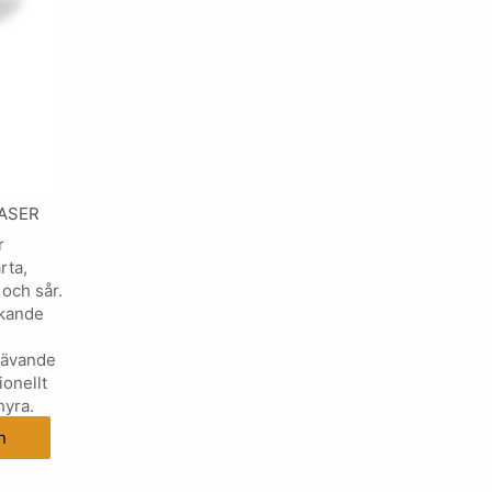
LASER
r
rta,
och sår.
rkande
krävande
onellt
hyra.
n