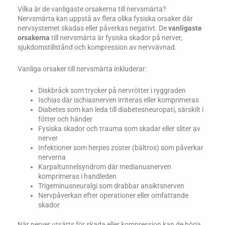
Vilka är de vanligaste orsakerna till nervsmärta?
Nervsmärta kan uppstå av flera olika fysiska orsaker där
nervsystemet skadas eller påverkas negativt. De
vanligaste
orsakerna
till nervsmärta är fysiska skador på nerver,
sjukdomstillstånd och kompression av nervvävnad.
Vanliga orsaker till nervsmärta inkluderar:
Diskbråck som trycker på nervrötter i ryggraden
Ischias där ischiasnerven irriteras eller komprimeras
Diabetes som kan leda till diabetesneuropati, särskilt i
fötter och händer
Fysiska skador och trauma som skadar eller sliter av
nerver
Infektioner som herpes zoster (bältros) som påverkar
nerverna
Karpaltunnelsyndrom där medianusnerven
komprimeras i handleden
Trigeminusneuralgi som drabbar ansiktsnerven
Nervpåverkan efter operationer eller omfattande
skador
När nerver utsätts för skada eller kompression kan de börja