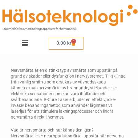
Hoppa
till
innehåll
Läkemedelsfria smärtlindringsapparater för hemmabruk
Meny
0
Varukorg
0.00
kr
Nervsmärta är en distinkt typ av smärta som uppstår på
grund av skador eller dysfunktion i nervsystemet. Till skillnad
från vanlig smärta som orsakas av vävnadsskada
kännetecknas nervsmärta av brännande, stickande eller
elektriska sensationer som kan vara ihållande och
svårbehandlade. B-Cure Laser erbjuder en effektiv, icke-
invasiv behandlingsmetod som använder lågintensivt
laserljus för att stimulera läkningsprocesser och lindra
nervsmärta direkt i hemmet.
Vad är nervsmärta och hur känns den igen?
Nervsmärta, eller neuropatisk smärta, uppstår när nerverna