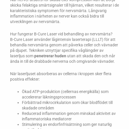
skicka felaktiga smärtsignaler till hjärnan, vilket resulterar i de
karakteristiska symptomen för nervsmärta. Långvarig
inflammation i närheten av nerver kan också bidra till
utvecklingen av nervsmärta.
Hur fungerar B-Cure Laser vid behandling av nervsmärta?
B-Cure Laser använder lågintensiv laserterapi (LLLT) för att
behandla nervsmärta genom att påverka celler och vävnader
på djupet. Tekniken utnyttjar specifika våglängder av
laserljus som
penetrerar huden
utan att skada den och når
ända in till de drabbade nerverna och omgivande vävnader.
När laserljuset absorberas av cellerna i kroppen sker flera
positiva effekter:
Ökad ATP-produktion (cellernas energikälla) som
accelererar läkningsprocessen
Förbättrad mikrocirkulation som ökar blodflödet till
skadade områden
Reducerad inflammation genom minskad aktivitet av
inflammatoriska mediatorer
Stimulering av endorfinfrisättning som ger naturlig