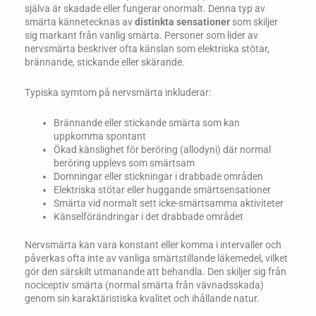
själva är skadade eller fungerar onormalt. Denna typ av
smärta kännetecknas av
distinkta sensationer
som skiljer
sig markant från vanlig smärta. Personer som lider av
nervsmärta beskriver ofta känslan som elektriska stötar,
brännande, stickande eller skärande.
Typiska symtom på nervsmärta inkluderar:
Brännande eller stickande smärta som kan
uppkomma spontant
Ökad känslighet för beröring (allodyni) där normal
beröring upplevs som smärtsam
Domningar eller stickningar i drabbade områden
Elektriska stötar eller huggande smärtsensationer
Smärta vid normalt sett icke-smärtsamma aktiviteter
Känselförändringar i det drabbade området
Nervsmärta kan vara konstant eller komma i intervaller och
påverkas ofta inte av vanliga smärtstillande läkemedel, vilket
gör den särskilt utmanande att behandla. Den skiljer sig från
nociceptiv smärta (normal smärta från vävnadsskada)
genom sin karaktäristiska kvalitet och ihållande natur.