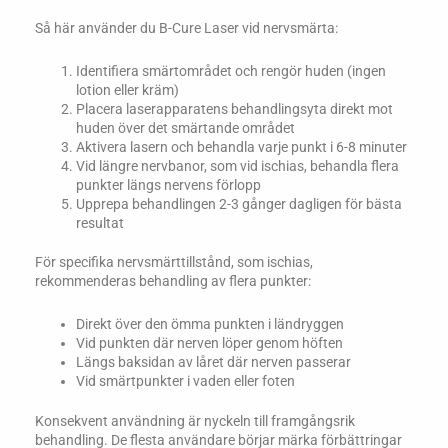
Så här använder du B-Cure Laser vid nervsmärta:
Identifiera smärtområdet och rengör huden (ingen
lotion eller kräm)
Placera laserapparatens behandlingsyta direkt mot
huden över det smärtande området
Aktivera lasern och behandla varje punkt i 6-8 minuter
Vid längre nervbanor, som vid ischias, behandla flera
punkter längs nervens förlopp
Upprepa behandlingen 2-3 gånger dagligen för bästa
resultat
För specifika nervsmärttillstånd, som ischias,
rekommenderas behandling av flera punkter:
Direkt över den ömma punkten i ländryggen
Vid punkten där nerven löper genom höften
Längs baksidan av låret där nerven passerar
Vid smärtpunkter i vaden eller foten
Konsekvent användning är nyckeln till framgångsrik
behandling. De flesta användare börjar märka förbättringar