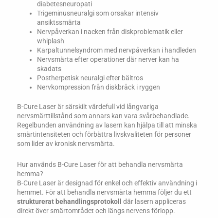
diabetesneuropati
Trigeminusneuralgi som orsakar intensiv
ansiktssmärta
Nervpåverkan i nacken från diskproblematik eller
whiplash
Karpaltunnelsyndrom med nervpåverkan i handleden
Nervsmärta efter operationer där nerver kan ha
skadats
Postherpetisk neuralgi efter bältros
Nervkompression från diskbråck i ryggen
B-Cure Laser är särskilt värdefull vid långvariga
nervsmärttillstånd som annars kan vara svårbehandlade.
Regelbunden användning av lasern kan hjälpa till att minska
smärtintensiteten och förbättra livskvaliteten för personer
som lider av kronisk nervsmärta.
Hur används B-Cure Laser för att behandla nervsmärta
hemma?
B-Cure Laser är designad för enkel och effektiv användning i
hemmet. För att behandla nervsmärta hemma följer du ett
strukturerat behandlingsprotokoll
där lasern appliceras
direkt över smärtområdet och längs nervens förlopp.