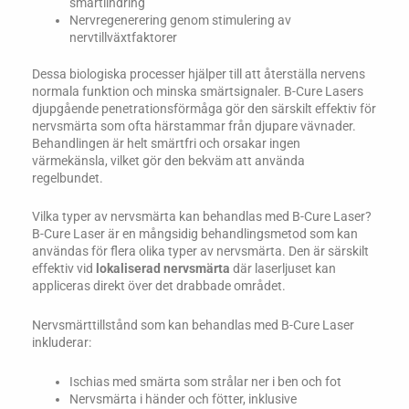
smärtlindring
Nervregenerering genom stimulering av
nervtillväxtfaktorer
Dessa biologiska processer hjälper till att återställa nervens
normala funktion och minska smärtsignaler. B-Cure Lasers
djupgående penetrationsförmåga gör den särskilt effektiv för
nervsmärta som ofta härstammar från djupare vävnader.
Behandlingen är helt smärtfri och orsakar ingen
värmekänsla, vilket gör den bekväm att använda
regelbundet.
Vilka typer av nervsmärta kan behandlas med B-Cure Laser?
B-Cure Laser är en mångsidig behandlingsmetod som kan
användas för flera olika typer av nervsmärta. Den är särskilt
effektiv vid
lokaliserad nervsmärta
där laserljuset kan
appliceras direkt över det drabbade området.
Nervsmärttillstånd som kan behandlas med B-Cure Laser
inkluderar:
Ischias med smärta som strålar ner i ben och fot
Nervsmärta i händer och fötter, inklusive