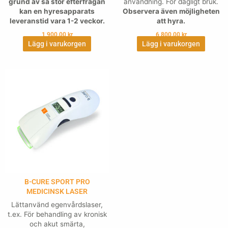
grund av så stor efterfrågan
användning. För dagligt bruk.
kan en hyresapparats
Observera även möjligheten
leveranstid vara 1-2 veckor.
att hyra.
1,900.00
kr
6,800.00
kr
Lägg i varukorgen
Lägg i varukorgen
B-CURE SPORT PRO
MEDICINSK LASER
Lättanvänd egenvårdslaser,
t.ex. För behandling av kronisk
och akut smärta,