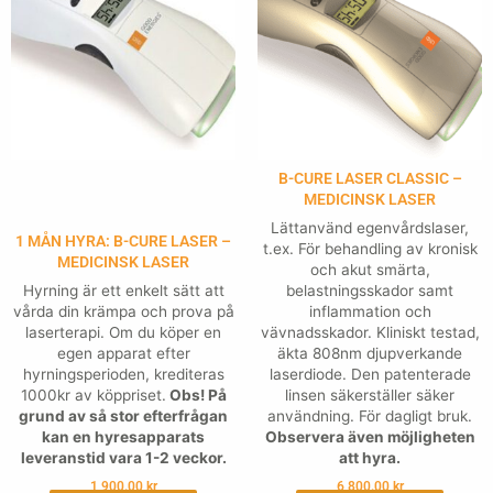
B-CURE LASER CLASSIC –
MEDICINSK LASER
Lättanvänd egenvårdslaser,
1 MÅN HYRA: B-CURE LASER –
t.ex. För behandling av kronisk
MEDICINSK LASER
och akut smärta,
Hyrning är ett enkelt sätt att
belastningsskador samt
vårda din krämpa och prova på
inflammation och
laserterapi. Om du köper en
vävnadsskador. Kliniskt testad,
egen apparat efter
äkta 808nm djupverkande
hyrningsperioden, krediteras
laserdiode. Den patenterade
1000kr av köppriset.
Obs! På
linsen säkerställer säker
grund av så stor efterfrågan
användning. För dagligt bruk.
kan en hyresapparats
Observera även möjligheten
leveranstid vara 1-2 veckor.
att hyra.
1,900.00
kr
6,800.00
kr