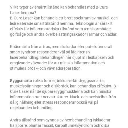
Vilka typer av smärttillstånd kan behandlas med B-Cure
Laser hemma?
B-Cure Laser kan behandla ett brett spektrum av muskel- och
ledrelaterade smärttillstånd hemma. Teknologin är särskilt
effektiv för inflammatoriska tillstånd som tennisarmbåge,
golfbåge och andra överbelastningsskador i armar och axlar.
Knäsmärta från artros, meniskskador eller patellofemoralt
smärtsyndrom responderar väl på lågintensiv
laserbehandling. Behandlingen når djupt in i ledkapseln och
omgivande vävnader för att minska inflammation och
stimulera brosk- och vävnadsreparation.
Ryggsmärta
i olika former, inklusive ländryggssmärta,
muskelspänningar och diskbråck, kan behandlas effektivt. B-
Cure Laser når de djupare ryggmusklerna och kan minska
inflammation runt nervstrukturer. Nack- och axelstelhet från
dålig hållning eller stress responderar också väl på
regelbunden behandling.
Andra tillstånd som gynnas av hembehandling inkluderar
hälsporre, plantar fasciit, karpaltunnelsyndrom och olika