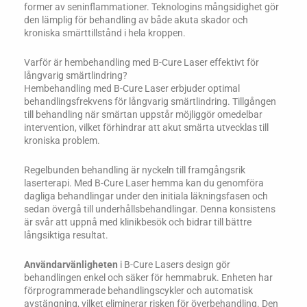
former av seninflammationer. Teknologins mångsidighet gör
den lämplig för behandling av både akuta skador och
kroniska smärttillstånd i hela kroppen.
Varför är hembehandling med B-Cure Laser effektivt för
långvarig smärtlindring?
Hembehandling med B-Cure Laser erbjuder optimal
behandlingsfrekvens för långvarig smärtlindring. Tillgången
till behandling när smärtan uppstår möjliggör omedelbar
intervention, vilket förhindrar att akut smärta utvecklas till
kroniska problem.
Regelbunden behandling är nyckeln till framgångsrik
laserterapi. Med B-Cure Laser hemma kan du genomföra
dagliga behandlingar under den initiala läkningsfasen och
sedan övergå till underhållsbehandlingar. Denna konsistens
är svår att uppnå med klinikbesök och bidrar till bättre
långsiktiga resultat.
Användarvänligheten
i B-Cure Lasers design gör
behandlingen enkel och säker för hemmabruk. Enheten har
förprogrammerade behandlingscykler och automatisk
avstängning, vilket eliminerar risken för överbehandling. Den