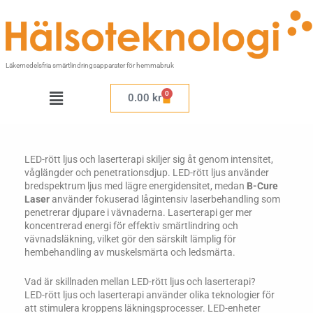
Hoppa
till
innehåll
Läkemedelsfria smärtlindringsapparater för hemmabruk
Meny
0
Varukorg
0.00
kr
LED-rött ljus och laserterapi skiljer sig åt genom intensitet,
våglängder och penetrationsdjup. LED-rött ljus använder
bredspektrum ljus med lägre energidensitet, medan
B-Cure
Laser
använder fokuserad lågintensiv laserbehandling som
penetrerar djupare i vävnaderna. Laserterapi ger mer
koncentrerad energi för effektiv smärtlindring och
vävnadsläkning, vilket gör den särskilt lämplig för
hembehandling av muskelsmärta och ledsmärta.
Vad är skillnaden mellan LED-rött ljus och laserterapi?
LED-rött ljus och laserterapi använder olika teknologier för
att stimulera kroppens läkningsprocesser. LED-enheter