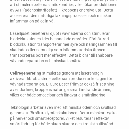
att stimulera cellernas mitokondrier, vilket ökar produktionen
av ATP (adenosintrifosfat) – kroppens energivaluta. Detta
accelererar den naturliga läkningsprocessen och minskar
inflammation på cellnivå.
Laserljuset penetrerar djupt i vävnaderna och stimulerar
blodcirkulationen i det behandlade området. Förbättrad
blodcirkulation transporterar mer syre och näringsämnen till
skadade celler samtidigt som inflammatoriska ämnen
transporteras bort mer effektivt. Detta bidrar till snabbare
vävnadsreparation och minskad smärta.
Cellregenerering
stimuleras genom att laserenergin
aktiverar fibroblaster – celler som producerar kollagen för
vävnadsreparation. B-Cure Laser främjar också frisättning
av endorfiner, kroppens naturliga smärtlindrande ämnen,
vilket ger både omedelbar och långvarig smärtlindring.
Teknologin arbetar även med att minska ödem och svullnad
genom att förbättra lymfcirkulationen. Detta minskar trycket
på nerver och smärtreceptorer, vilket resulterar i effektiv
smärtlindring för både akuta skador och kroniska tillstånd.