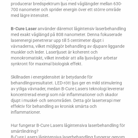
producerar bredspektrum ljus med våglängder mellan 630-
700 nanometer och sprider energin över ett större område
med lägre intensitet.
B-Cure Laser
använder däremot lågintensiv laserbehandling
med exakt våglängd på 808 nanometer. Denna fokuserade
laserenergi penetrerar upp till 5 centimeter djupt i
vävnaderna, vilket möjliggör behandling av djupare liggande
muskler och leder. Laserljuset är koherent och
monokromatiskt, vilket innebär att alla ljusvågor arbetar
synkront för maximal biologisk effekt.
Skillnaden i energidensitet är betydande för
behandlingsresultatet. LED-rött ljus ger en mild stimulering
av ytliga vävnader, medan B-Cure Lasers teknologi levererar
koncentrerad energi som når inflammationer och skador
djupt i muskel- och senområden. Detta gör laserterapi mer
effektiv för behandling av kronisk smärta och
inflammationer.
Hur fungerar B-Cure Lasers lågintensiva laserbehandling för
smärtlindring?
B-Cure Lasers lågintensiva laserbehandling fungerar genom