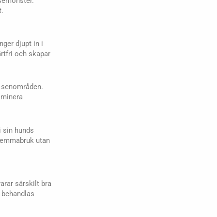
lsemönster.
t.
ger djupt in i
rtfri och skapar
h senområden.
liminera
i sin hunds
 hemmabruk utan
arar särskilt bra
å behandlas