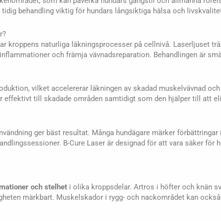
bäckenområdet, som kan påverka hundars gångstil och allmänna röre
tidig behandling viktig för hundars långsiktiga hälsa och livskvalite
r?
 kroppens naturliga läkningsprocesser på cellnivå. Laserljuset trän
ka inflammationer och främja vävnadsreparation. Behandlingen är smä
roduktion, vilket accelererar läkningen av skadad muskelvävnad oc
effektivt till skadade områden samtidigt som den hjälper till att e
användning ger bäst resultat. Många hundägare märker förbättringar 
andlingssessioner. B-Cure Laser är designad för att vara säker för
mationer och stelhet
i olika kroppsdelar. Artros i höfter och knän sv
ligheten märkbart. Muskelskador i rygg- och nackområdet kan ocks