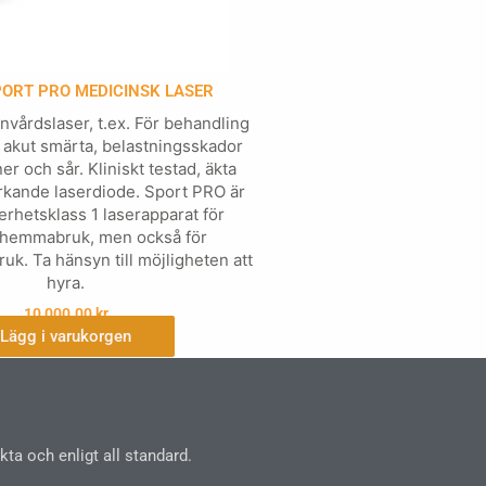
PORT PRO MEDICINSK LASER
vårdslaser, t.ex. För behandling
 akut smärta, belastningsskador
er och sår. Kliniskt testad, äkta
kande laserdiode. Sport PRO är
erhetsklass 1 laserapparat för
 hemmabruk, men också för
ruk. Ta hänsyn till möjligheten att
hyra.
10,000.00
kr
Lägg i varukorgen
ta och enligt all standard.