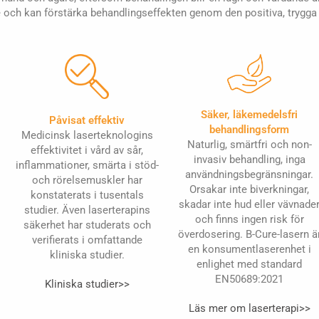
de och kan förstärka behandlingseffekten genom den positiva, trygg
Säker, läkemedelsfri
Påvisat effektiv
behandlingsform
Medicinsk laserteknologins
Naturlig, smärtfri och non-
effektivitet i vård av sår,
invasiv behandling, inga
inflammationer, smärta i stöd-
användningsbegränsningar.
och rörelsemuskler har
Orsakar inte biverkningar,
konstaterats i tusentals
skadar inte hud eller vävnade
studier. Även laserterapins
och finns ingen risk för
säkerhet har studerats och
överdosering. B-Cure-lasern ä
verifierats i omfattande
en konsumentlaserenhet i
kliniska studier.
enlighet med standard
EN50689:2021
Kliniska studier>>
Läs mer om laserterapi>>