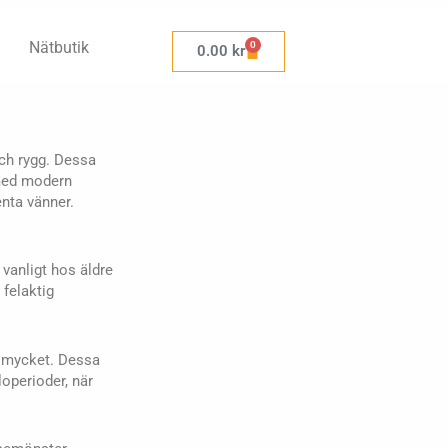
Nätbutik
0
Varukorg
0.00
kr
och rygg. Dessa
 med modern
enta vänner.
 vanligt hos äldre
 felaktig
 mycket. Dessa
loperioder, när