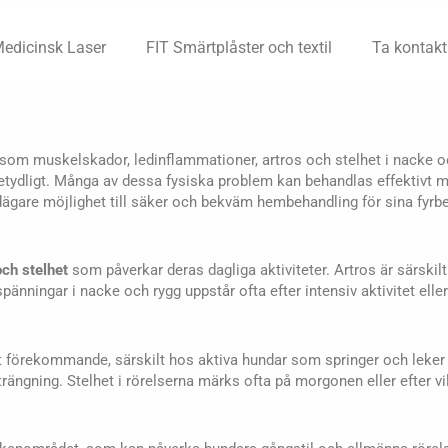
Medicinsk Laser
FIT Smärtplåster och textil
Ta kontakt
 som muskelskador, ledinflammationer, artros och stelhet i nacke 
betydligt. Många av dessa fysiska problem kan behandlas effektivt
dägare möjlighet till säker och bekväm hembehandling för sina fyrb
ch stelhet
som påverkar deras dagliga aktiviteter. Artros är särskilt
nningar i nacke och rygg uppstår ofta efter intensiv aktivitet eller
förekommande, särskilt hos aktiva hundar som springer och leker
trängning. Stelhet i rörelserna märks ofta på morgonen eller efter vi