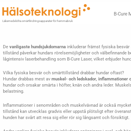
Hoppa
till
B-Cure 
innehåll
Läkemedelsfria smärtlindringsapparater för hemmabruk
De
vanligaste hundsjukdomarna
inkluderar främst fysiska besvär
tillstånd påverkar hundars rörelsemöjligheter och välbefinnande 
lågintensiv laserbehandling som B-Cure Laser, vilket erbjuder hun
Vilka fysiska besvär och smärttillstånd drabbar hundar oftast?
Hundar drabbas mest av
muskel- och ledskador, inflammationer o
hundar och orsakar smärta i höfter, knän och andra leder. Muskelspä
belastning.
Inflammationer i senområden och muskelvävnad är också mycket 
tillstånd kan utvecklas gradvis eller uppstå plötsligt efter överans
hunden har svårt att resa sig eller rör sig långsamt och försiktigt.