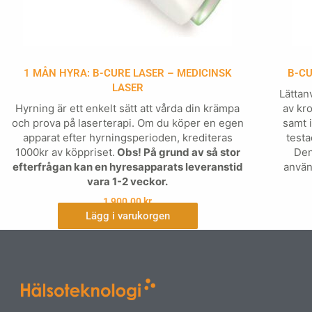
1 MÅN HYRA: B-CURE LASER – MEDICINSK
B-CU
LASER
Lättan
Hyrning är ett enkelt sätt att vårda din krämpa
av kr
och prova på laserterapi. Om du köper en egen
samt 
apparat efter hyrningsperioden, krediteras
testa
1000kr av köppriset.
Obs! På grund av så stor
Den
efterfrågan kan en hyresapparats leveranstid
använ
vara 1-2 veckor.
1,900.00
kr
Lägg i varukorgen