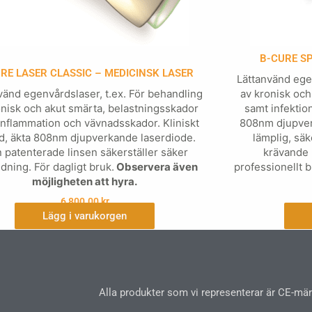
B-CURE S
RE LASER CLASSIC – MEDICINSK LASER
Lättanvänd egen
vänd egenvårdslaser, t.ex. För behandling
av kronisk och
onisk och akut smärta, belastningsskador
samt infektion
inflammation och vävnadsskador. Kliniskt
808nm djupver
d, äkta 808nm djupverkande laserdiode.
lämplig, säk
 patenterade linsen säkerställer säker
krävande
dning. För dagligt bruk.
Observera även
professionellt b
möjligheten att hyra.
6,800.00
kr
Lägg i varukorgen
Alla produkter som vi representerar är CE-märk