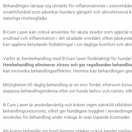
Behandlingen lämpar sig utmärkt för inflammationer i senområden,
smärttillstånd som påverkar hundars gångstil och aktivitetsnivå k
naturliga rörelseglädje.
B-Cure Laser kan också användas för akuta skador som uppstår efter
svullnad och inflammation i det skadade området, vilket påskynd
kan uppleva betydande förbättringar i sin dagliga komfort och akt
Varför är hembehandling med B-Cure laser fördelaktigt för hundar
Hembehandling eliminerar stress och ger regelbunden behandlin
kan motverka behandlingseffekten. Hemma kan behandlingen ges i
Möjligheten till daglig behandling är en stor fördel, eftersom ko
anpassa behandlingstiderna efter sin hunds behov och rutiner, vilke
B-Cure Laser är användarvänlig och kräver ingen särskild utbildnin
behandlingssessioner, vilket ger hundägare trygghet i användning
användas för behandling under många år utan löpande kostnader.
Att kunna behandla sin hund hemma stärker också bandet mellan h