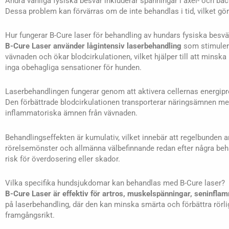
Andra vanliga fysiska besvär inkluderar spänningar i axel- och 
Dessa problem kan förvärras om de inte behandlas i tid, vilket gör 
Hur fungerar B-Cure laser för behandling av hundars fysiska besvä
B-Cure Laser använder lågintensiv laserbehandling
som stimulerar
vävnaden och ökar blodcirkulationen, vilket hjälper till att mins
inga obehagliga sensationer för hunden.
Laserbehandlingen fungerar genom att aktivera cellernas energip
Den förbättrade blodcirkulationen transporterar näringsämnen mer 
inflammatoriska ämnen från vävnaden.
Behandlingseffekten är kumulativ, vilket innebär att regelbunden 
rörelsemönster och allmänna välbefinnande redan efter några beh
risk för överdosering eller skador.
Vilka specifika hundsjukdomar kan behandlas med B-Cure laser?
B-Cure Laser är effektiv för artros, muskelspänningar, seninflam
på laserbehandling, där den kan minska smärta och förbättra rör
framgångsrikt.