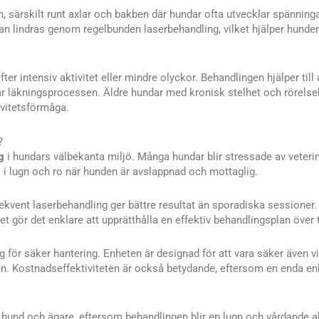
 särskilt runt axlar och bakben där hundar ofta utvecklar spänninga
an lindras genom regelbunden laserbehandling, vilket hjälper hunden 
 intensiv aktivitet eller mindre olyckor. Behandlingen hjälper till
ar läkningsprocessen. Äldre hundar med kronisk stelhet och rörels
ivitetsförmåga.
?
g
i hundars välbekanta miljö. Många hundar blir stressade av veterin
 lugn och ro när hunden är avslappnad och mottaglig.
nsekvent laserbehandling ger bättre resultat än sporadiska sessione
t gör det enklare att upprätthålla en effektiv behandlingsplan över t
g för säker hantering. Enheten är designad för att vara säker även v
en. Kostnadseffektiviteten är också betydande, eftersom en enda en
und och ägare, eftersom behandlingen blir en lugn och vårdande ak