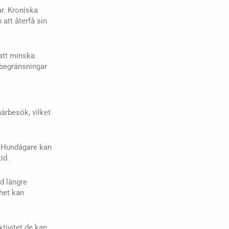
r. Kroniska
att återfå sin
 att minska
ebegränsningar
ärbesök, vilket
r. Hundägare kan
id.
id längre
het kan
tivitet de kan